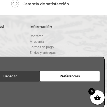
Garantía de satisfacción
si
Información
Contacta
Mi cuenta
Formas de pago
Envíos y entregas
uctos
Cambios y devoluciones
Denegar
Preferencias
s de los sorteos
|
Blog | Ayudas
0
Desarrollado por
optika.es