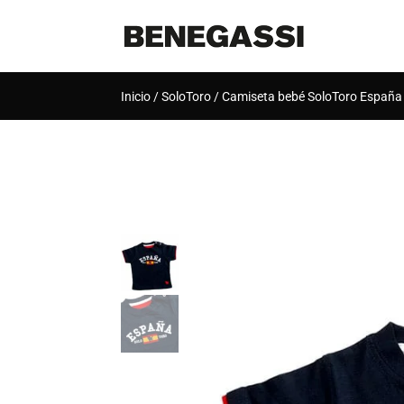
Inicio
/
SoloToro
/ Camiseta bebé SoloToro España
[rank_math_breadcrumb]