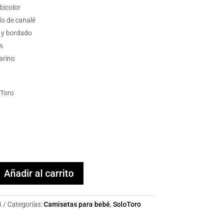
bicolor
do de canalé
 y bordado
%
arino
oToro
Añadir al carrito
B
Categorías:
Camisetas para bebé
,
SoloToro