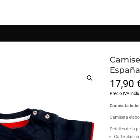
Búsqueda
de
productos
Camise
Españ
17,90
Precio IVA inclu
Camiseta bebé
Camiseta elabo
Detalles de la p
Corte clásico