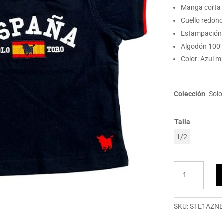
Manga corta 
Cuello redon
Estampación
Algodón 100
Color: Azul m
Colección
Sol
Talla
1/2
Camiseta
bebé
SoloToro
España
SKU:
STE1AZN
cantidad