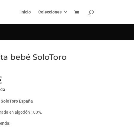
BUSCAR
Inicio
Colecciones
ta bebé SoloToro
a
€
ido
 SoloToro España
rada en algodón 100%.
renda: