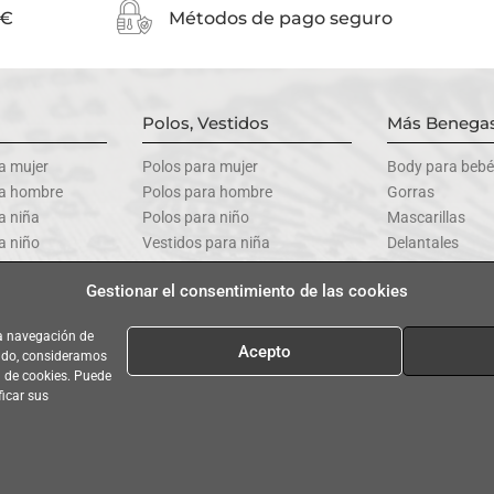
0€
Métodos de pago seguro
Polos, Vestidos
Más Benegas
a mujer
Polos para mujer
Body para bebé
ra hombre
Polos para hombre
Gorras
a niña
Polos para niño
Mascarillas
a niño
Vestidos para niña
Delantales
a bebé
Vestidos para bebé
Todos los prod
Gestionar el consentimiento de las cookies
la navegación de
Acepto
ando, consideramos
Legal
|
Condiciones generales de Venta
|
Política de Cookies
|
Bases legale
a de cookies. Puede
ficar sus