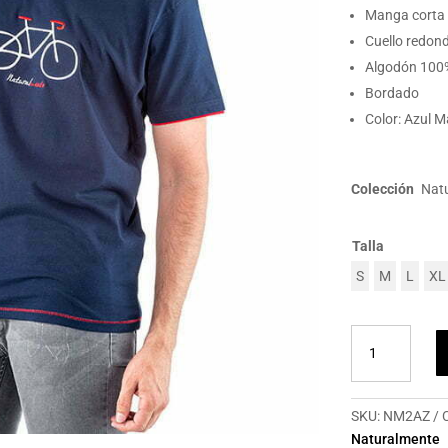
Manga corta
Cuello redon
Algodón 100
Bordado
Color: Azul M
Colección
Nat
Talla
S
M
L
XL
Camiseta
hombre
Naturalmente
Bici
SKU:
NM2AZ
cantidad
Naturalmente