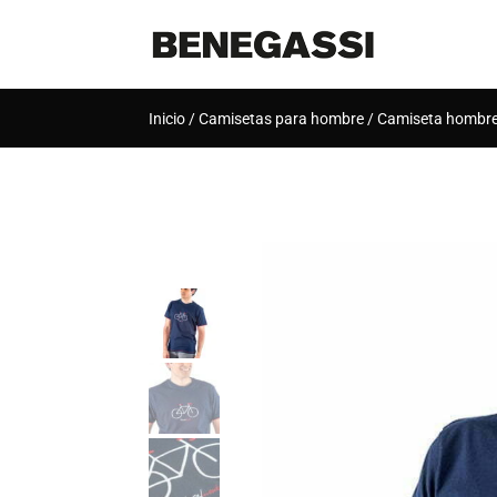
Inicio
/
Camisetas para hombre
/ Camiseta hombre
[rank_math_breadcrumb]