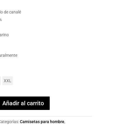
do de canalé
%
arino
uralmente
XXL
Añadir al carrito
Categorías:
Camisetas para hombre
,