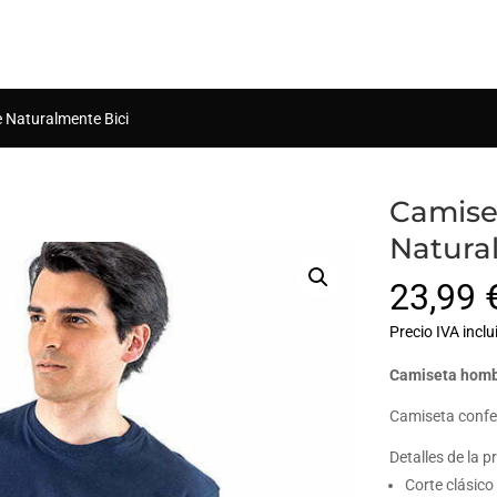
Búsqueda
de
productos
 Naturalmente Bici
Camise
Natura
23,99
Precio IVA inclu
Camiseta homb
Camiseta confe
Detalles de la p
Corte clásico