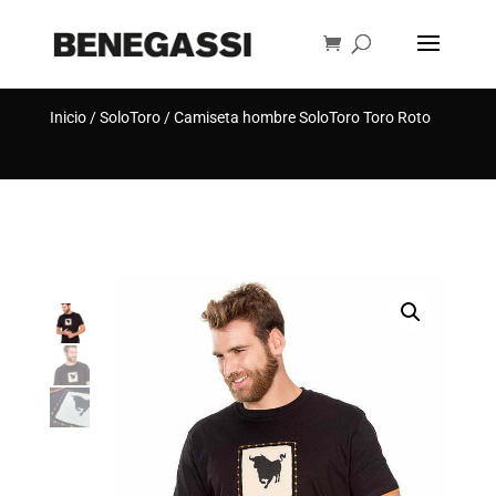
Búsqueda
de
BUSCAR
productos
Inicio
/
SoloToro
/ Camiseta hombre SoloToro Toro Roto
[rank_math_breadcrumb]