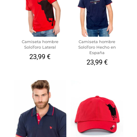
Camiseta hombre
Camiseta hombre
SoloToro Lateral
SoloToro Hecho en
España
23,99
€
23,99
€