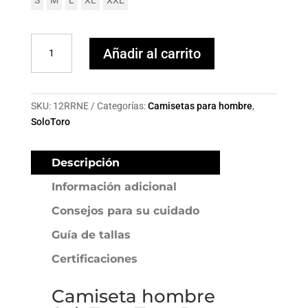
S
M
L
XL
XXL
Camiseta
Añadir al carrito
hombre
SoloToro
Toro
Roto
SKU:
12RRNE
Categorías:
Camisetas para hombre
,
cantidad
SoloToro
Descripción
Información adicional
Consejos para su cuidado
Guía de tallas
Certificaciones
Camiseta hombre