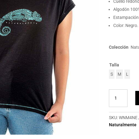
Cuello redon
Algodón 100
Estampación
Color: Negro.
Colección
Nat
Talla
S
M
L
Camiseta
mujer
Naturalmente
Camaleón
SKU:
WNM4NE
cantidad
Naturalmente