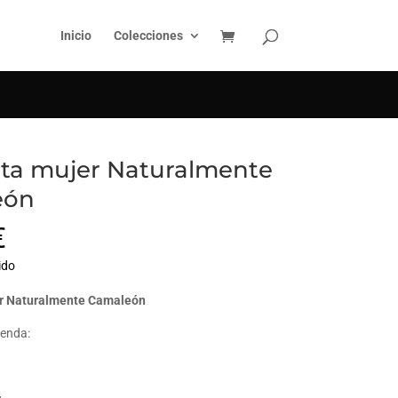
BUSCAR
Inicio
Colecciones
ta mujer Naturalmente
eón
€
ido
r Naturalmente Camaleón
renda:
.
.