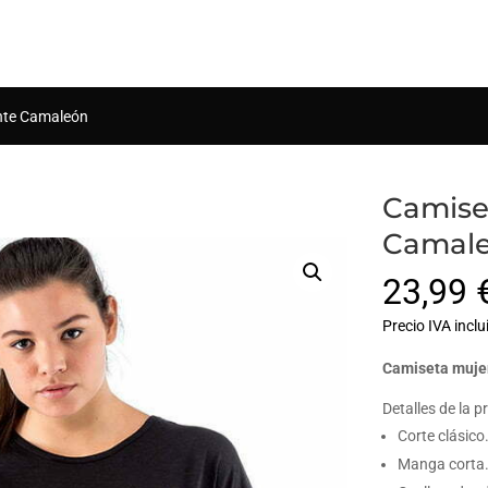
Búsqueda
de
productos
nte Camaleón
Camise
Camal
23,99
Precio IVA inclu
Camiseta muje
Detalles de la p
Corte clásico
Manga corta