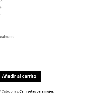
do.
%.
.
uralmente
Añadir al carrito
Categorías:
Camisetas para mujer
,