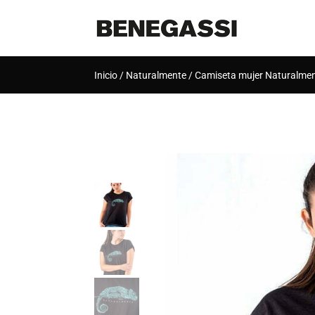
Inicio
/
Naturalmente
/ Camiseta mujer Naturalme
[rank_math_breadcrumb]