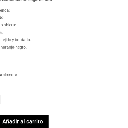
renda:
do.
o abierto.
%.
 tejido y bordado.
naranja-negro.
uralmente
Añadir al carrito