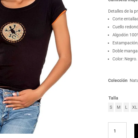
Detalles de la p
Corte entalla
Cuello redond
Algodón 100
Estampación,
Doble manga 
Color: Negro.
Colección
Nat
Talla
S
M
L
XL
Camiseta
mujer