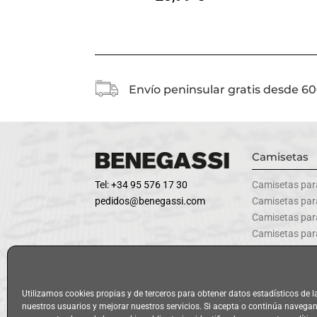
Envío peninsular gratis desde 6
Camisetas
Tel: +34 95 576 17 30
Camisetas par
pedidos@benegassi.com
Camisetas pa
Camisetas par
Camisetas par
Camisetas par
Utilizamos cookies propias y de terceros para obtener datos estadísticos de 
nuestros usuarios y mejorar nuestros servicios. Si acepta o continúa naveg