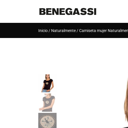
Inicio
/
Naturalmente
/ Camiseta mujer Naturalmen
[rank_math_breadcrumb]