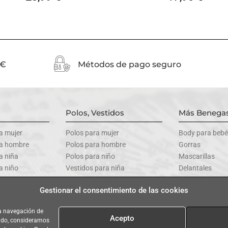
0€
Métodos de pago seguro
Polos, Vestidos
Más Benegas
a mujer
Polos para mujer
Body para bebé
ra hombre
Polos para hombre
Gorras
a niña
Polos para niño
Mascarillas
a niño
Vestidos para niña
Delantales
a bebé
Vestidos para bebé
Todos los prod
Gestionar el consentimiento de las cookies
la navegación de
Acepto
ando, consideramos