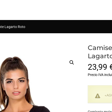
Búsqueda
de
productos
te Lagarto Roto
Camise
Lagart
23,99
Precio IVA inclu
«AG
Camiseta muje