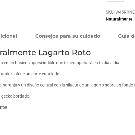
Naturalmente
Lagarto
SKU:
W45RRNE
Roto
Naturalmente
cantidad
icional
Consejos para su cuidado
Guía d
ralmente Lagarto Roto
n en un básico imprescindible que te acompañará en tu día a día.
uraleza tiene un corte entallado.
naranja y un diseño central con la silueta de un lagarto sobre un fondo t
ño gecko bordado.
nte!