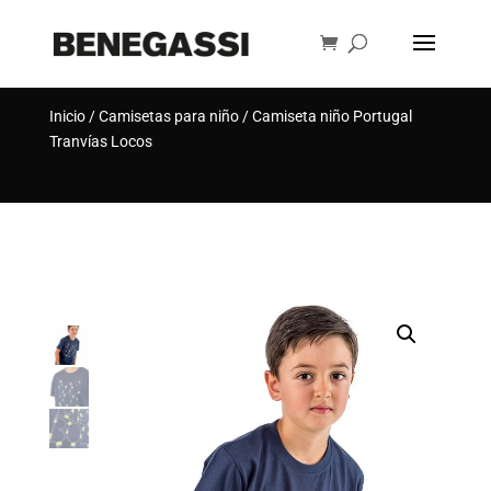
Búsqueda
de
BUSCAR
productos
Inicio
/
Camisetas para niño
/ Camiseta niño Portugal
Tranvías Locos
[rank_math_breadcrumb]