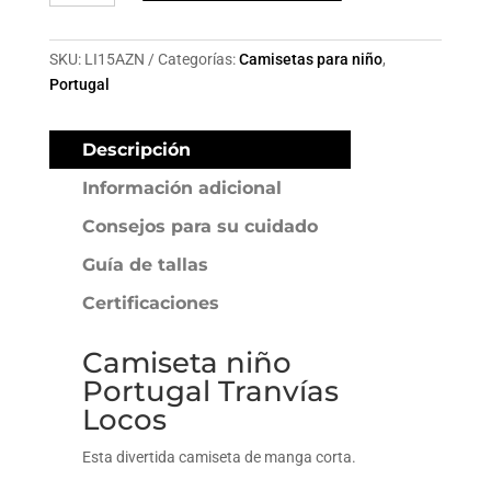
Portugal
Tranvías
Locos
SKU:
LI15AZN
Categorías:
Camisetas para niño
,
cantidad
Portugal
Descripción
Información adicional
Consejos para su cuidado
Guía de tallas
Certificaciones
Camiseta niño
Portugal Tranvías
Locos
Esta divertida camiseta de manga corta.