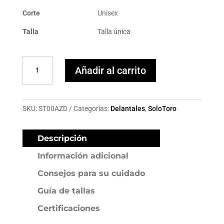
Corte
Unisex
Talla
Talla única
Delantal
Añadir al carrito
unisex
SoloToro
Hecho
en
SKU:
ST00AZD
Categorías:
Delantales
,
SoloToro
España
cantidad
Descripción
Información adicional
Consejos para su cuidado
Guía de tallas
Certificaciones