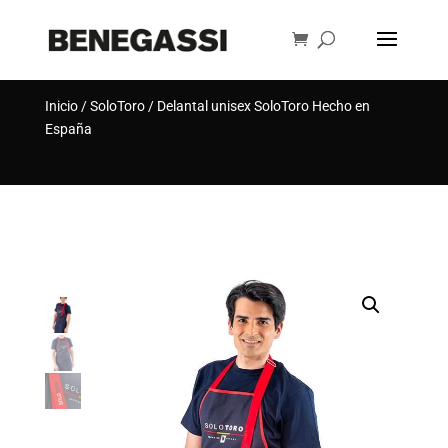
Búsqueda
de
BUSCAR
productos
Inicio
/
SoloToro
/ Delantal unisex SoloToro Hecho en
España
[rank_math_breadcrumb]