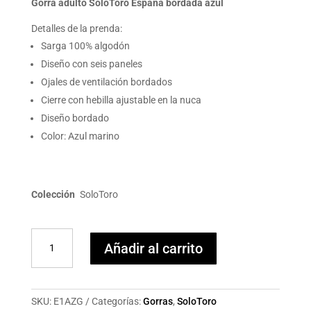
Gorra adulto SoloToro España bordada azul
Detalles de la prenda:
Sarga 100% algodón
Diseño con seis paneles
Ojales de ventilación bordados
Cierre con hebilla ajustable en la nuca
Diseño bordado
Color: Azul marino
Colección
SoloToro
Gorra
Añadir al carrito
adulto
SoloToro
España
bordada
SKU:
E1AZG
Categorías:
Gorras
,
SoloToro