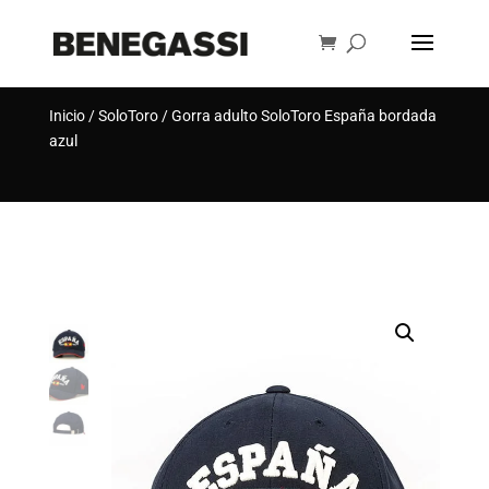
Búsqueda
de
BUSCAR
productos
Inicio
/
SoloToro
/ Gorra adulto SoloToro España bordada
azul
[rank_math_breadcrumb]