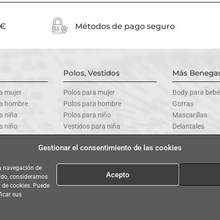
0€
Métodos de pago seguro
Polos, Vestidos
Más Benegas
a mujer
Polos para mujer
Body para bebé
ra hombre
Polos para hombre
Gorras
a niña
Polos para niño
Mascarillas
a niño
Vestidos para niña
Delantales
a bebé
Vestidos para bebé
Todos los prod
Gestionar el consentimiento de las cookies
la navegación de
Acepto
ando, consideramos
Legal
|
Condiciones generales de Venta
|
Política de Cookies
|
Bases legale
a de cookies. Puede
ficar sus