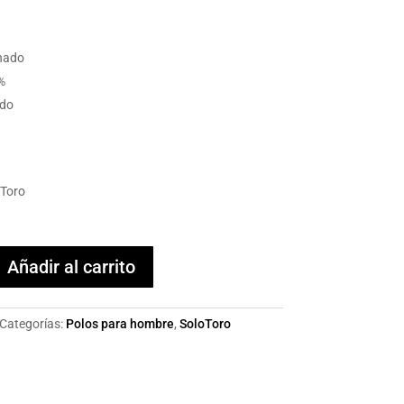
nado
%
ado
oToro
Añadir al carrito
Categorías:
Polos para hombre
,
SoloToro