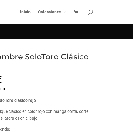
BUSCAR
Inicio
Colecciones
ombre SoloToro Clásico
€
ido
loToro clásico rojo
iqué clásico en color rojo con manga corta, corte
s laterales en el bajo.
renda: