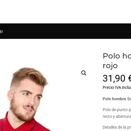
Búsqueda
de
productos
jo
Polo h
rojo
31,90
Precio IVA inclu
Polo hombre So
Polo de punto p
recto y abertura
Detalles de la p