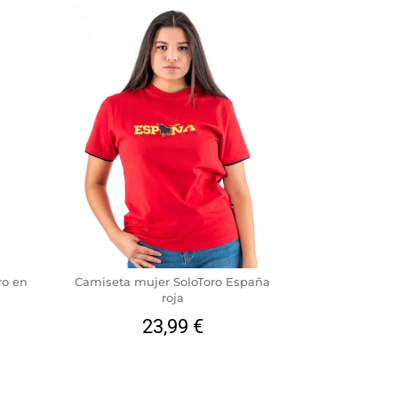
ro en
Camiseta mujer SoloToro España
roja
23,99
€