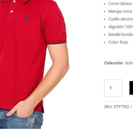
Corte clásico
Manga corta
Cuello aboto
Algodón 100
Detalle bord
Color: Rojo
Colección
Sol
Polo
hombre
SoloToro
Clásico
SKU:
STP7RO
rojo
cantidad