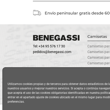
Envío peninsular gratis desde 6
Camisetas
Tel: +34 95 576 17 30
Camisetas par
pedidos@benegassi.com
Camisetas pa
Camisetas par
Camisetas par
Camisetas par
Utilizamos cookies propias y de terceros para obtener datos estadísticos de 
nuestros usuarios y mejorar nuestros servicios. Si acepta o continúa naveg
Política de privacidad y Aviso 
que acepta el uso de las cookies obligatorias identificadas en nuestra polític
entrar en el apartado ajuste de cookies ubicado en el mismo lugar para modi
preferencias.