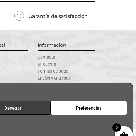
Garantía de satisfacción
si
Información
Contacta
Mi cuenta
Formas de pago
Envíos y entregas
uctos
Cambios y devoluciones
Denegar
Preferencias
s de los sorteos
|
Blog | Ayudas
0