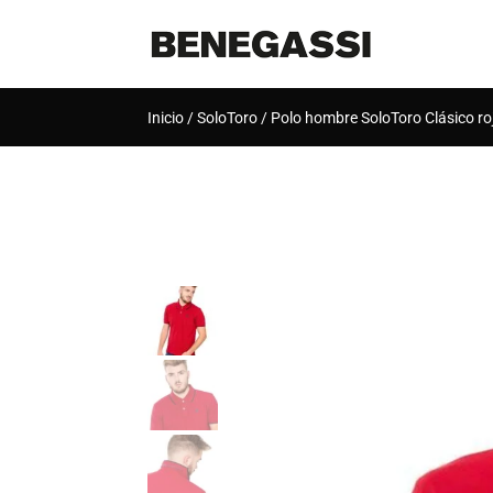
Inicio
/
SoloToro
/ Polo hombre SoloToro Clásico ro
[rank_math_breadcrumb]