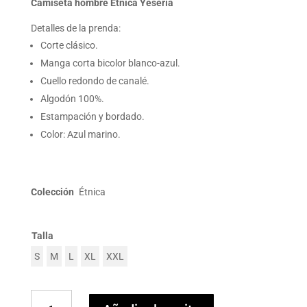
Camiseta hombre Étnica Yesería
Detalles de la prenda:
Corte clásico.
Manga corta bicolor blanco-azul.
Cuello redondo de canalé.
Algodón 100%.
Estampación y bordado.
Color: Azul marino.
Colección
Étnica
Talla
S
M
L
XL
XXL
Camiseta