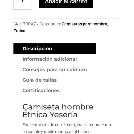
Añadir al carrito
hombre
Étnica
Yesería
cantidad
SKU:
7RRAZ
Categorías:
Camisetas para hombre
,
Étnica
Descripción
Información adicional
Consejos para su cuidado
Guía de tallas
Certificaciones
Camiseta hombre
Étnica Yesería
Esta camiseta de corte recto, cuello redondeado
en canalé y doble manga azul-blanco.