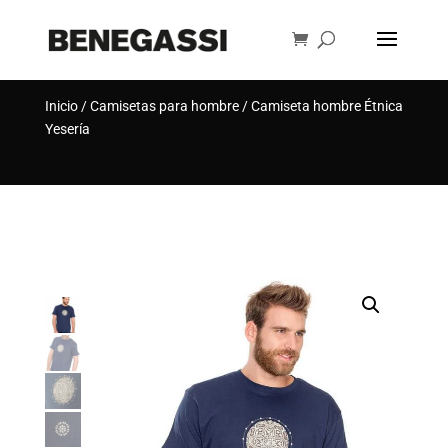
Búsqueda
de
BUSCAR
productos
Inicio
/
Camisetas para hombre
/ Camiseta hombre Étnica
Yesería
[rank_math_breadcrumb]